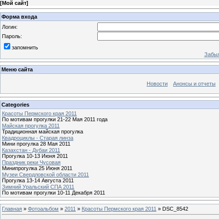
[
Мой сайт
]
Форма входа
Логин:
Пароль:
запомнить
Забыл
Меню сайта
Новости
Анонсы и отчеты
Categories
Красоты Пермского края 2011
По мотивам прогулки 21-22 Мая 2011 года
Майская прогулка 2011
Традиционная майская прогулка
Квадроциклы - Старая линза
Мини прогулка 28 Мая 2011
Казахстан - Дубаи 2011
Прогулка 10-13 Июня 2011
Праздник реки Чусовая
Минипрогулка 25 Июня 2011
Музеи Свердловской области 2011
Прогулка 13-14 Августа 2011
Зимний Уральский СПА 2011
По мотивам прогулки 10-11 Декабря 2011
Главная
»
Фотоальбом
»
2011
»
Красоты Пермского края 2011
» DSC_8542