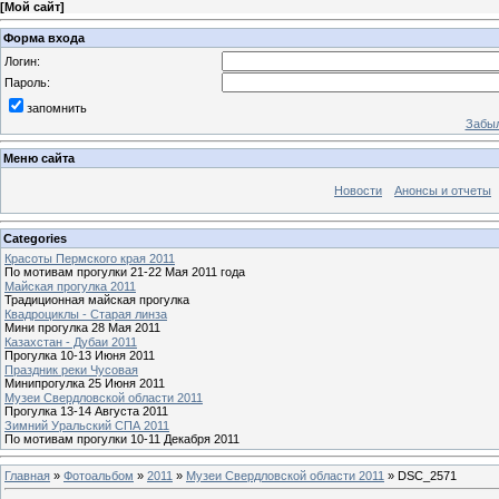
[
Мой сайт
]
Форма входа
Логин:
Пароль:
запомнить
Забыл
Меню сайта
Новости
Анонсы и отчеты
Categories
Красоты Пермского края 2011
По мотивам прогулки 21-22 Мая 2011 года
Майская прогулка 2011
Традиционная майская прогулка
Квадроциклы - Старая линза
Мини прогулка 28 Мая 2011
Казахстан - Дубаи 2011
Прогулка 10-13 Июня 2011
Праздник реки Чусовая
Минипрогулка 25 Июня 2011
Музеи Свердловской области 2011
Прогулка 13-14 Августа 2011
Зимний Уральский СПА 2011
По мотивам прогулки 10-11 Декабря 2011
Главная
»
Фотоальбом
»
2011
»
Музеи Свердловской области 2011
» DSC_2571