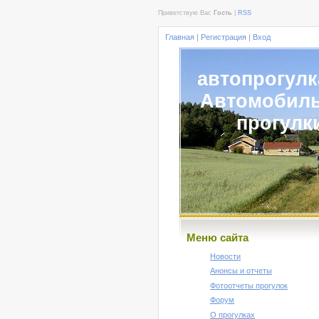
Приветствую Вас
Гость
|
RSS
Главная
|
Регистрация
|
Вход
автопрогулк
Автомобил
прогулк
Меню сайта
Новости
Анонсы и отчеты
Фотоотчеты прогулок
Форум
О прогулках