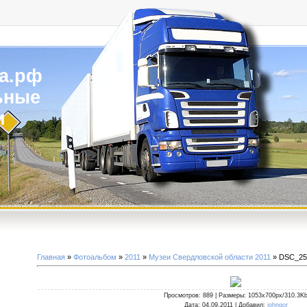
а.рф
ьные
и
Главная
»
Фотоальбом
»
2011
»
Музеи Свердловской области 2011
» DSC_25
Просмотров
: 889 |
Размеры
: 1053x700px/310.3K
Дата
: 04.09.2011 |
Добавил
:
johngor