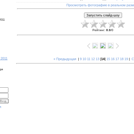
Просмотреть фотографию в реальном раз
2011
Рейтинг
:
0.0
/
0
 2011
« Предыдущая
|
9
10
11
12
13
[
14
]
15
16
17
18
19
|
С
бря
я