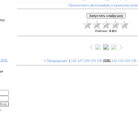
Просмотреть фотографию в реальном раз
2011
Рейтинг
:
0.0
/
0
 2011
« Предыдущая
|
126
127
128
129
130
[
131
]
132
133
134
135
бря
я