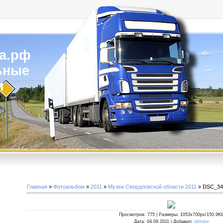
а.рф
ьные
и
Главная
»
Фотоальбом
»
2011
»
Музеи Свердловской области 2011
» DSC_34
Просмотров
: 775 |
Размеры
: 1053x700px/150.9K
Дата
: 04.09.2011 |
Добавил
:
johngor