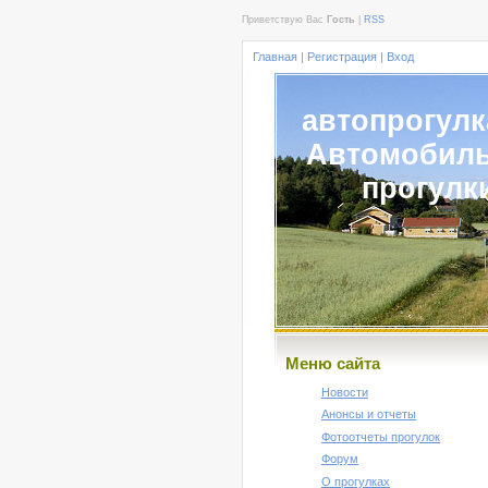
Приветствую Вас
Гость
|
RSS
Главная
|
Регистрация
|
Вход
автопрогулк
Автомобил
прогулк
Меню сайта
Новости
Анонсы и отчеты
Фотоотчеты прогулок
Форум
О прогулках