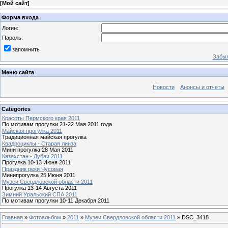
[
Мой сайт
]
Форма входа
Логин:
Пароль:
запомнить
Забыл
Меню сайта
Новости
Анонсы и отчеты
Categories
Красоты Пермского края 2011
По мотивам прогулки 21-22 Мая 2011 года
Майская прогулка 2011
Традиционная майская прогулка
Квадроциклы - Старая линза
Мини прогулка 28 Мая 2011
Казахстан - Дубаи 2011
Прогулка 10-13 Июня 2011
Праздник реки Чусовая
Минипрогулка 25 Июня 2011
Музеи Свердловской области 2011
Прогулка 13-14 Августа 2011
Зимний Уральский СПА 2011
По мотивам прогулки 10-11 Декабря 2011
Главная
»
Фотоальбом
»
2011
»
Музеи Свердловской области 2011
» DSC_3418