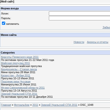
[
Мой сайт
]
Форма входа
Логин:
Пароль:
запомнить
Забыл
Меню сайта
Новости
Анонсы и отчеты
Categories
Красоты Пермского края 2011
По мотивам прогулки 21-22 Мая 2011 года
Майская прогулка 2011
Традиционная майская прогулка
Квадроциклы - Старая линза
Мини прогулка 28 Мая 2011
Казахстан - Дубаи 2011
Прогулка 10-13 Июня 2011
Праздник реки Чусовая
Минипрогулка 25 Июня 2011
Музеи Свердловской области 2011
Прогулка 13-14 Августа 2011
Зимний Уральский СПА 2011
По мотивам прогулки 10-11 Декабря 2011
Главная
»
Фотоальбом
»
2011
»
Зимний Уральский СПА 2011
» DSC_1048