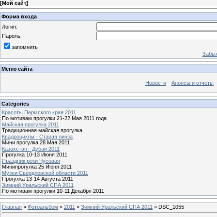
[
Мой сайт
]
Форма входа
Логин:
Пароль:
запомнить
Забыл
Меню сайта
Новости
Анонсы и отчеты
Categories
Красоты Пермского края 2011
По мотивам прогулки 21-22 Мая 2011 года
Майская прогулка 2011
Традиционная майская прогулка
Квадроциклы - Старая линза
Мини прогулка 28 Мая 2011
Казахстан - Дубаи 2011
Прогулка 10-13 Июня 2011
Праздник реки Чусовая
Минипрогулка 25 Июня 2011
Музеи Свердловской области 2011
Прогулка 13-14 Августа 2011
Зимний Уральский СПА 2011
По мотивам прогулки 10-11 Декабря 2011
Главная
»
Фотоальбом
»
2011
»
Зимний Уральский СПА 2011
» DSC_1055