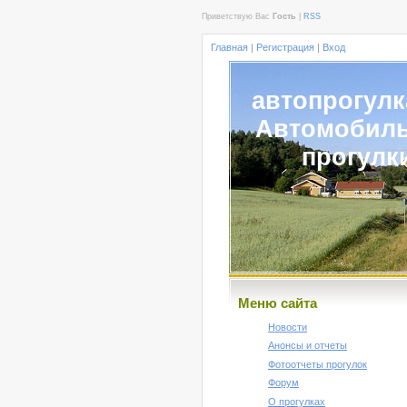
Приветствую Вас
Гость
|
RSS
Главная
|
Регистрация
|
Вход
автопрогулк
Автомобил
прогулк
Меню сайта
Новости
Анонсы и отчеты
Фотоотчеты прогулок
Форум
О прогулках