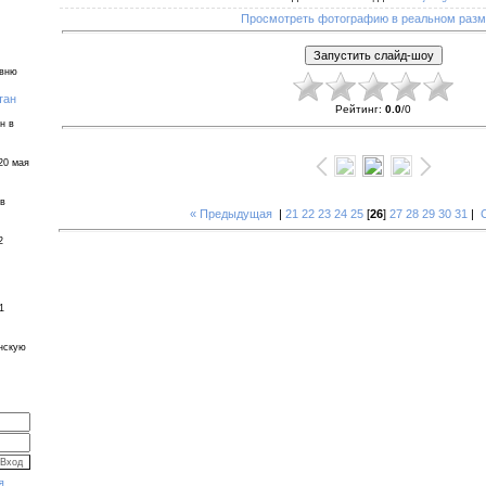
Просмотреть фотографию в реальном раз
евню
тан
Рейтинг
:
0.0
/
0
н в
20 мая
 в
« Предыдущая
|
21
22
23
24
25
[
26
]
27
28
29
30
31
|
2
1
инскую
я