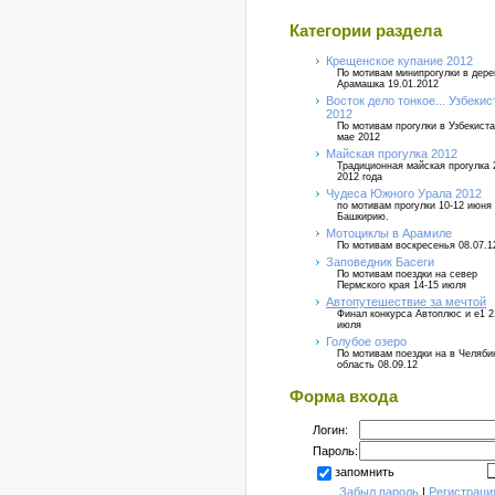
Категории раздела
Крещенское купание 2012
По мотивам минипрогулки в дер
Арамашка 19.01.2012
Восток дело тонкое... Узбекис
2012
По мотивам прогулки в Узбекиста
мае 2012
Майская прогулка 2012
Традиционная майская прогулка 
2012 года
Чудеса Южного Урала 2012
по мотивам прогулки 10-12 июня
Башкирию.
Мотоциклы в Арамиле
По мотивам воскресенья 08.07.1
Заповедник Басеги
По мотивам поездки на север
Пермского края 14-15 июля
Автопутешествие за мечтой
Финал конкурса Автоплюс и е1 2
июля
Голубое озеро
По мотивам поездки на в Челяб
область 08.09.12
Форма входа
Логин:
Пароль:
запомнить
Забыл пароль
|
Регистраци