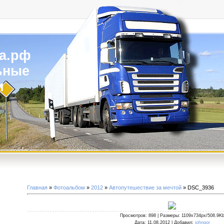
а.рф
ьные
и
Главная
»
Фотоальбом
»
2012
»
Автопутешествие за мечтой
» DSC_3936
Просмотров
: 898 |
Размеры
: 1109x734px/508.9K
Дата
: 11.08.2012 |
Добавил
:
johngor