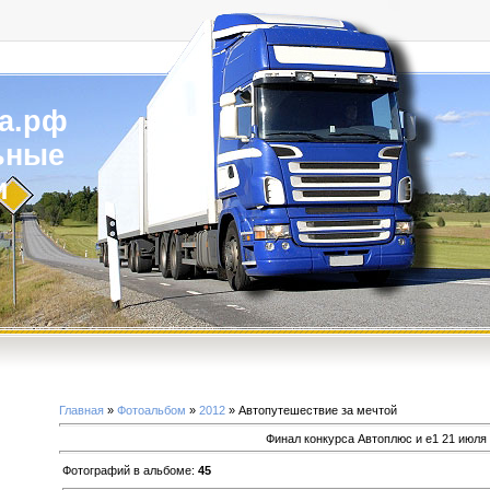
а.рф
ьные
и
Главная
»
Фотоальбом
»
2012
» Автопутешествие за мечтой
Финал конкурса Автоплюс и е1 21 июля
Фотографий в альбоме
:
45