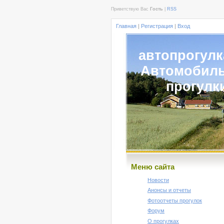
Приветствую Вас
Гость
|
RSS
Главная
|
Регистрация
|
Вход
автопрогулк
Автомобил
прогулк
Меню сайта
Новости
Анонсы и отчеты
Фотоотчеты прогулок
Форум
О прогулках