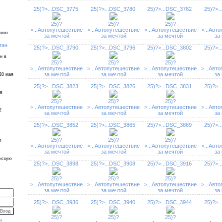
25)?>
...
DSC_3775
25)?>
...
DSC_3780
25)?>
...
DSC_3782
25)?>
..
25)?
25)?
25)?
>
...
Автопутешествие
>
...
Автопутешествие
>
...
Автопутешествие
>
...
Авто
евню
за мечтой
за мечтой
за мечтой
за
тан
25)?>
...
DSC_3790
25)?>
...
DSC_3796
25)?>
...
DSC_3802
25)?>
..
н в
25)?
25)?
25)?
>
...
Автопутешествие
>
...
Автопутешествие
>
...
Автопутешествие
>
...
Авто
за мечтой
за мечтой
за мечтой
за
20 мая
25)?>
...
DSC_3823
25)?>
...
DSC_3826
25)?>
...
DSC_3831
25)?>
..
 в
25)?
25)?
25)?
>
...
Автопутешествие
>
...
Автопутешествие
>
...
Автопутешествие
>
...
Авто
2
за мечтой
за мечтой
за мечтой
за
25)?>
...
DSC_3852
25)?>
...
DSC_3865
25)?>
...
DSC_3869
25)?>
..
25)?
25)?
25)?
1
>
...
Автопутешествие
>
...
Автопутешествие
>
...
Автопутешествие
>
...
Авто
за мечтой
за мечтой
за мечтой
за
инскую
25)?>
...
DSC_3898
25)?>
...
DSC_3908
25)?>
...
DSC_3916
25)?>
..
25)?
25)?
25)?
>
...
Автопутешествие
>
...
Автопутешествие
>
...
Автопутешествие
>
...
Авто
за мечтой
за мечтой
за мечтой
за
25)?>
...
DSC_3936
25)?>
...
DSC_3940
25)?>
...
DSC_3944
25)?>
..
25)?
25)?
25)?
я