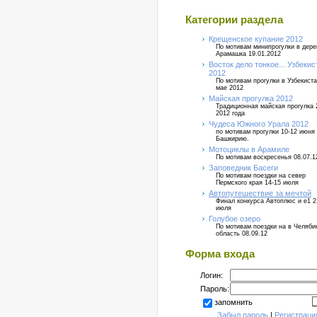
Категории раздела
Крещенское купание 2012
По мотивам минипрогулки в дер
Арамашка 19.01.2012
Восток дело тонкое... Узбекис
2012
По мотивам прогулки в Узбекиста
мае 2012
Майская прогулка 2012
Традиционная майская прогулка 
2012 года
Чудеса Южного Урала 2012
по мотивам прогулки 10-12 июня
Башкирию.
Мотоциклы в Арамиле
По мотивам воскресенья 08.07.1
Заповедник Басеги
По мотивам поездки на север
Пермского края 14-15 июля
Автопутешествие за мечтой
Финал конкурса Автоплюс и е1 2
июля
Голубое озеро
По мотивам поездки на в Челяб
область 08.09.12
Форма входа
Логин:
Пароль:
запомнить
Забыл пароль
|
Регистраци