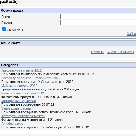
[
Мой сайт
]
Форма входа
Логин:
Пароль:
запомнить
Забыл
Меню сайта
Новости
Анонсы и отчеты
Categories
Крещенское купание 2012
По мотивам минипрогулки в деревню Арамашка 19.01.2012
Восток дело тонкое... Узбекистан 2012
По мотивам прогулки в Узбекистан в мае 2012
Майская прогулка 2012
Традиционная майская прогулка 20 мая 2012 года
Чудеса Южного Урала 2012
по мотивам прогулки 10-12 июня в Башкирию.
Мотоциклы в Арамиле
По мотивам воскресенья 08.07.12
Заповедник Басеги
По мотивам поездки на север Пермского края 14-15 июля
Автопутешествие за мечтой
Финал конкурса Автоплюс и е1 21 июля
Голубое озеро
По мотивам поездки на в Челябинскую область 08.09.12