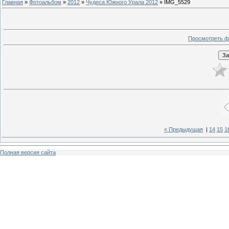
Главная
»
Фотоальбом
»
2012
»
Чудеса Южного Урала 2012
» IMG_5529
Просмотреть ф
« Предыдущая
|
14
15
1
Полная версия сайта