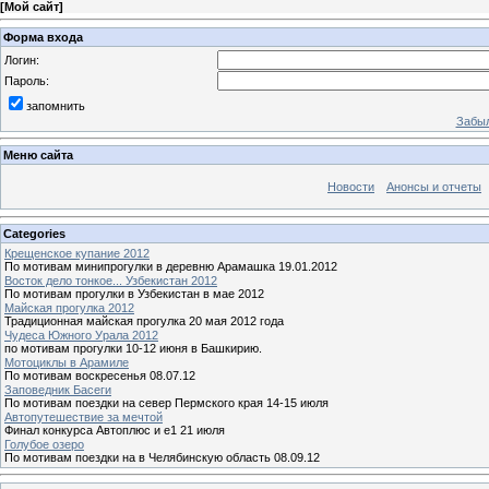
[
Мой сайт
]
Форма входа
Логин:
Пароль:
запомнить
Забыл
Меню сайта
Новости
Анонсы и отчеты
Categories
Крещенское купание 2012
По мотивам минипрогулки в деревню Арамашка 19.01.2012
Восток дело тонкое... Узбекистан 2012
По мотивам прогулки в Узбекистан в мае 2012
Майская прогулка 2012
Традиционная майская прогулка 20 мая 2012 года
Чудеса Южного Урала 2012
по мотивам прогулки 10-12 июня в Башкирию.
Мотоциклы в Арамиле
По мотивам воскресенья 08.07.12
Заповедник Басеги
По мотивам поездки на север Пермского края 14-15 июля
Автопутешествие за мечтой
Финал конкурса Автоплюс и е1 21 июля
Голубое озеро
По мотивам поездки на в Челябинскую область 08.09.12