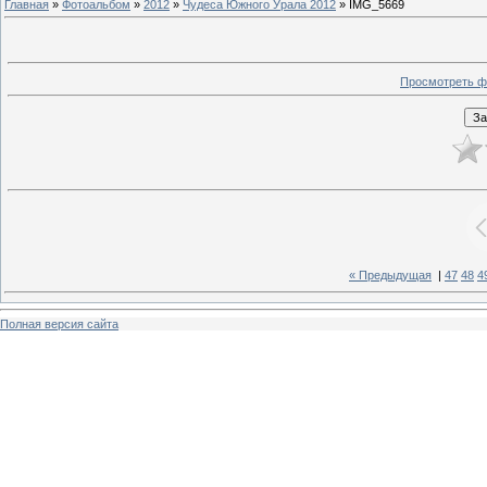
Главная
»
Фотоальбом
»
2012
»
Чудеса Южного Урала 2012
» IMG_5669
Просмотреть ф
« Предыдущая
|
47
48
4
Полная версия сайта