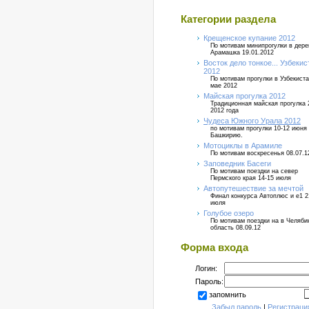
Категории раздела
Крещенское купание 2012
По мотивам минипрогулки в дер
Арамашка 19.01.2012
Восток дело тонкое... Узбекис
2012
По мотивам прогулки в Узбекиста
мае 2012
Майская прогулка 2012
Традиционная майская прогулка 
2012 года
Чудеса Южного Урала 2012
по мотивам прогулки 10-12 июня
Башкирию.
Мотоциклы в Арамиле
По мотивам воскресенья 08.07.1
Заповедник Басеги
По мотивам поездки на север
Пермского края 14-15 июля
Автопутешествие за мечтой
Финал конкурса Автоплюс и е1 2
июля
Голубое озеро
По мотивам поездки на в Челяб
область 08.09.12
Форма входа
Логин:
Пароль:
запомнить
Забыл пароль
|
Регистраци