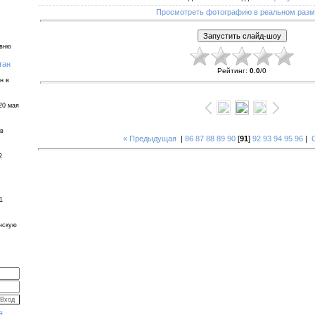
Просмотреть фотографию в реальном раз
евню
тан
Рейтинг
:
0.0
/
0
н в
20 мая
 в
« Предыдущая
|
86
87
88
89
90
[
91
]
92
93
94
95
96
|
2
1
инскую
я