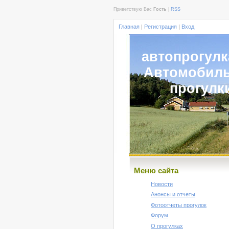
Приветствую Вас
Гость
|
RSS
Главная
|
Регистрация
|
Вход
автопрогулк
Автомобил
прогулк
Меню сайта
Новости
Анонсы и отчеты
Фотоотчеты прогулок
Форум
О прогулках