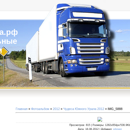
а.рф
ьные
и
Главная
»
Фотоальбом
»
2012
»
Чудеса Южного Урала 2012
» IMG_5888
Просмотров
: 815 |
Размеры
: 1282x854px/536.9K
Дата
: 16.06.2012 |
Добавил
:
johngor