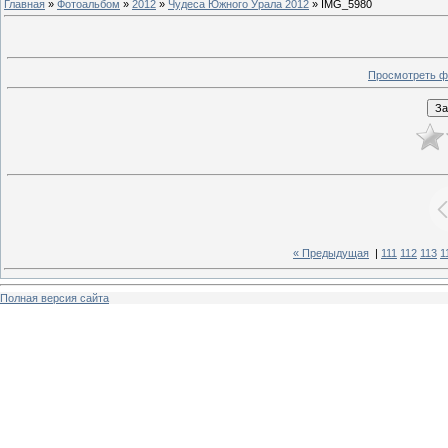
Главная
»
Фотоальбом
»
2012
»
Чудеса Южного Урала 2012
» IMG_5980
Просмотреть ф
« Предыдущая
|
111
112
113
1
Полная версия сайта