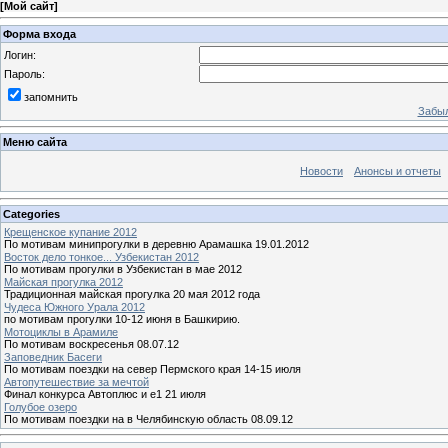
[
Мой сайт
]
Форма входа
Логин:
Пароль:
запомнить
Забыл
Меню сайта
Новости
Анонсы и отчеты
Categories
Крещенское купание 2012
По мотивам минипрогулки в деревню Арамашка 19.01.2012
Восток дело тонкое... Узбекистан 2012
По мотивам прогулки в Узбекистан в мае 2012
Майская прогулка 2012
Традиционная майская прогулка 20 мая 2012 года
Чудеса Южного Урала 2012
по мотивам прогулки 10-12 июня в Башкирию.
Мотоциклы в Арамиле
По мотивам воскресенья 08.07.12
Заповедник Басеги
По мотивам поездки на север Пермского края 14-15 июля
Автопутешествие за мечтой
Финал конкурса Автоплюс и е1 21 июля
Голубое озеро
По мотивам поездки на в Челябинскую область 08.09.12