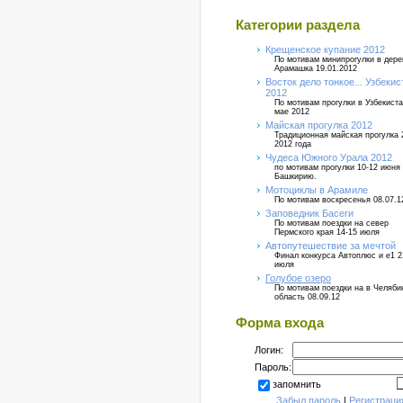
Категории раздела
Крещенское купание 2012
По мотивам минипрогулки в дер
Арамашка 19.01.2012
Восток дело тонкое... Узбекис
2012
По мотивам прогулки в Узбекиста
мае 2012
Майская прогулка 2012
Традиционная майская прогулка 
2012 года
Чудеса Южного Урала 2012
по мотивам прогулки 10-12 июня
Башкирию.
Мотоциклы в Арамиле
По мотивам воскресенья 08.07.1
Заповедник Басеги
По мотивам поездки на север
Пермского края 14-15 июля
Автопутешествие за мечтой
Финал конкурса Автоплюс и е1 2
июля
Голубое озеро
По мотивам поездки на в Челяб
область 08.09.12
Форма входа
Логин:
Пароль:
запомнить
Забыл пароль
|
Регистраци