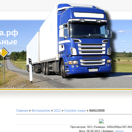
а.рф
ьные
и
Главная
»
Фотоальбом
»
2012
»
Голубое озеро
» IMAG0908
Просмотров
: 923 |
Размеры
: 1600x958px/287.6K
Дата
: 09.09.2012 |
Добавил
:
johngor