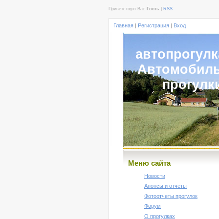
Приветствую Вас
Гость
|
RSS
Главная
|
Регистрация
|
Вход
автопрогулк
Автомобил
прогулк
Меню сайта
Новости
Анонсы и отчеты
Фотоотчеты прогулок
Форум
О прогулках