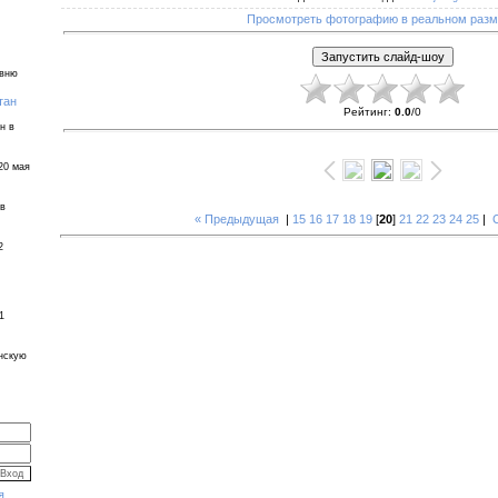
Просмотреть фотографию в реальном раз
евню
тан
Рейтинг
:
0.0
/
0
н в
20 мая
 в
« Предыдущая
|
15
16
17
18
19
[
20
]
21
22
23
24
25
|
2
1
инскую
я