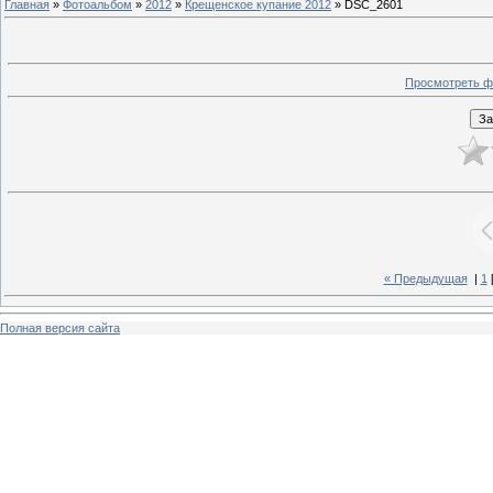
Главная
»
Фотоальбом
»
2012
»
Крещенское купание 2012
» DSC_2601
Просмотреть ф
« Предыдущая
|
1
Полная версия сайта