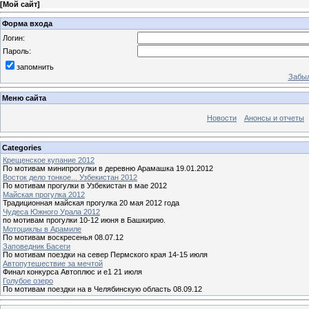
[
Мой сайт
]
Форма входа
Логин:
Пароль:
запомнить
Забыл
Меню сайта
Новости
Анонсы и отчеты
Categories
Крещенское купание 2012
По мотивам минипрогулки в деревню Арамашка 19.01.2012
Восток дело тонкое... Узбекистан 2012
По мотивам прогулки в Узбекистан в мае 2012
Майская прогулка 2012
Традиционная майская прогулка 20 мая 2012 года
Чудеса Южного Урала 2012
по мотивам прогулки 10-12 июня в Башкирию.
Мотоциклы в Арамиле
По мотивам воскресенья 08.07.12
Заповедник Басеги
По мотивам поездки на север Пермского края 14-15 июля
Автопутешествие за мечтой
Финал конкурса Автоплюс и е1 21 июля
Голубое озеро
По мотивам поездки на в Челябинскую область 08.09.12