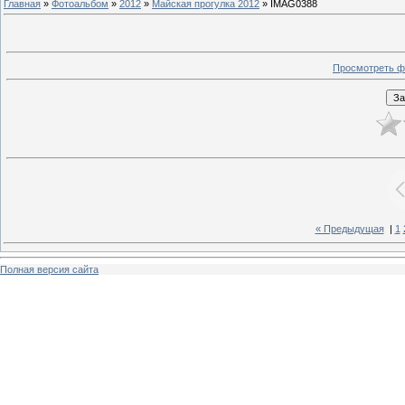
Главная
»
Фотоальбом
»
2012
»
Майская прогулка 2012
» IMAG0388
Просмотреть ф
« Предыдущая
|
1
Полная версия сайта