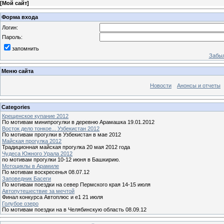
[
Мой сайт
]
Форма входа
Логин:
Пароль:
запомнить
Забыл
Меню сайта
Новости
Анонсы и отчеты
Categories
Крещенское купание 2012
По мотивам минипрогулки в деревню Арамашка 19.01.2012
Восток дело тонкое... Узбекистан 2012
По мотивам прогулки в Узбекистан в мае 2012
Майская прогулка 2012
Традиционная майская прогулка 20 мая 2012 года
Чудеса Южного Урала 2012
по мотивам прогулки 10-12 июня в Башкирию.
Мотоциклы в Арамиле
По мотивам воскресенья 08.07.12
Заповедник Басеги
По мотивам поездки на север Пермского края 14-15 июля
Автопутешествие за мечтой
Финал конкурса Автоплюс и е1 21 июля
Голубое озеро
По мотивам поездки на в Челябинскую область 08.09.12