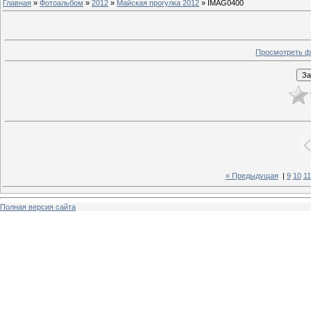
Главная
»
Фотоальбом
»
2012
»
Майская прогулка 2012
» IMAG0400
Просмотреть ф
« Предыдущая
|
9
10
11
Полная версия сайта