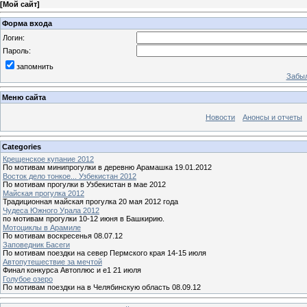
[
Мой сайт
]
Форма входа
Логин:
Пароль:
запомнить
Забыл
Меню сайта
Новости
Анонсы и отчеты
Categories
Крещенское купание 2012
По мотивам минипрогулки в деревню Арамашка 19.01.2012
Восток дело тонкое... Узбекистан 2012
По мотивам прогулки в Узбекистан в мае 2012
Майская прогулка 2012
Традиционная майская прогулка 20 мая 2012 года
Чудеса Южного Урала 2012
по мотивам прогулки 10-12 июня в Башкирию.
Мотоциклы в Арамиле
По мотивам воскресенья 08.07.12
Заповедник Басеги
По мотивам поездки на север Пермского края 14-15 июля
Автопутешествие за мечтой
Финал конкурса Автоплюс и е1 21 июля
Голубое озеро
По мотивам поездки на в Челябинскую область 08.09.12