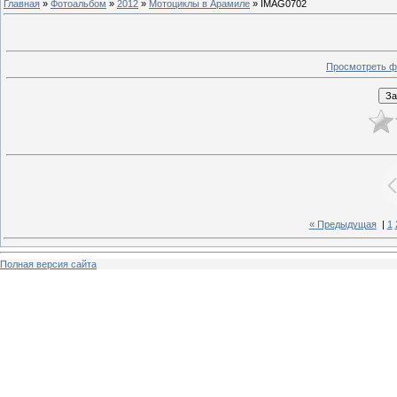
Главная
»
Фотоальбом
»
2012
»
Мотоциклы в Арамиле
» IMAG0702
Просмотреть ф
« Предыдущая
|
1
Полная версия сайта