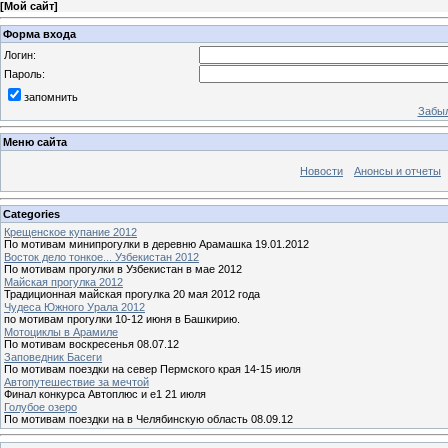
[
Мой сайт
]
Форма входа
Логин:
Пароль:
запомнить
Забыл
Меню сайта
Новости
Анонсы и отчеты
Categories
Крещенское купание 2012
По мотивам минипрогулки в деревню Арамашка 19.01.2012
Восток дело тонкое... Узбекистан 2012
По мотивам прогулки в Узбекистан в мае 2012
Майская прогулка 2012
Традиционная майская прогулка 20 мая 2012 года
Чудеса Южного Урала 2012
по мотивам прогулки 10-12 июня в Башкирию.
Мотоциклы в Арамиле
По мотивам воскресенья 08.07.12
Заповедник Басеги
По мотивам поездки на север Пермского края 14-15 июля
Автопутешествие за мечтой
Финал конкурса Автоплюс и е1 21 июля
Голубое озеро
По мотивам поездки на в Челябинскую область 08.09.12