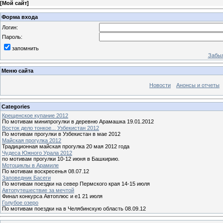
[
Мой сайт
]
Форма входа
Логин:
Пароль:
запомнить
Забыл
Меню сайта
Новости
Анонсы и отчеты
Categories
Крещенское купание 2012
По мотивам минипрогулки в деревню Арамашка 19.01.2012
Восток дело тонкое... Узбекистан 2012
По мотивам прогулки в Узбекистан в мае 2012
Майская прогулка 2012
Традиционная майская прогулка 20 мая 2012 года
Чудеса Южного Урала 2012
по мотивам прогулки 10-12 июня в Башкирию.
Мотоциклы в Арамиле
По мотивам воскресенья 08.07.12
Заповедник Басеги
По мотивам поездки на север Пермского края 14-15 июля
Автопутешествие за мечтой
Финал конкурса Автоплюс и е1 21 июля
Голубое озеро
По мотивам поездки на в Челябинскую область 08.09.12