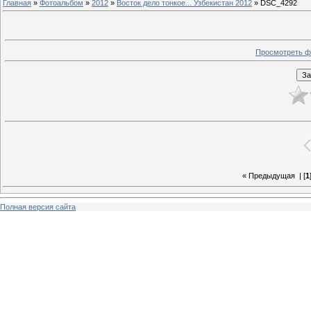
Главная
»
Фотоальбом
»
2012
»
Восток дело тонкое... Узбекистан 2012
» DSC_4292
Просмотреть ф
« Предыдущая
| [
1
Полная версия сайта