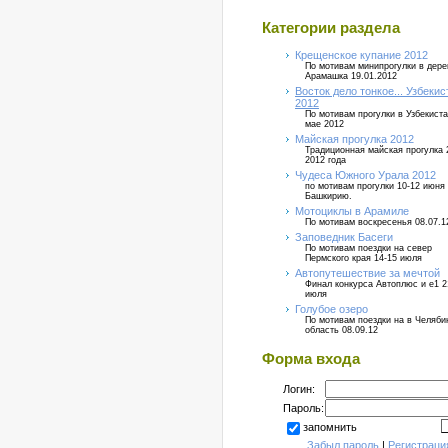
Категории раздела
Крещенское купание 2012
По мотивам минипрогулки в дер
Арамашка 19.01.2012
Восток дело тонкое... Узбекис
2012
По мотивам прогулки в Узбекиста
мае 2012
Майская прогулка 2012
Традиционная майская прогулка 
2012 года
Чудеса Южного Урала 2012
по мотивам прогулки 10-12 июня
Башкирию.
Мотоциклы в Арамиле
По мотивам воскресенья 08.07.1
Заповедник Басеги
По мотивам поездки на север
Пермского края 14-15 июля
Автопутешествие за мечтой
Финал конкурса Автоплюс и е1 2
июля
Голубое озеро
По мотивам поездки на в Челяб
область 08.09.12
Форма входа
Логин:
Пароль:
запомнить
Забыл пароль
|
Регистраци