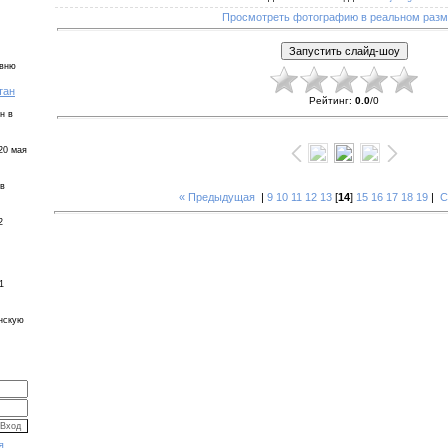
Просмотреть фотографию в реальном раз
евню
тан
Рейтинг
:
0.0
/
0
н в
20 мая
 в
« Предыдущая
|
9
10
11
12
13
[
14
]
15
16
17
18
19
|
С
2
1
инскую
я