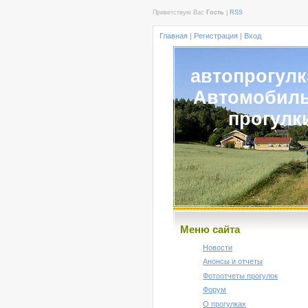
Приветствую Вас
Гость
|
RSS
Главная
|
Регистрация
|
Вход
автопрогулк
Автомобил
прогулк
Меню сайта
Новости
Анонсы и отчеты
Фотоотчеты прогулок
Форум
О прогулках