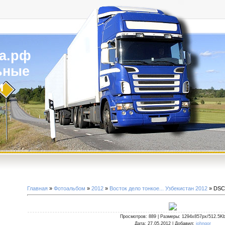
а.рф
ьные
и
Главная
»
Фотоальбом
»
2012
»
Восток дело тонкое... Узбекистан 2012
» DSC
Просмотров
: 889 |
Размеры
: 1294x857px/512.5K
Дата
: 27.05.2012 |
Добавил
:
johngor