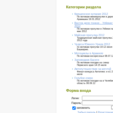
Категории раздела
Крещенское купание 2012
По мотивам минипрогулки в дер
Арамашка 19.01.2012
Восток дело тонкое... Узбекис
2012
По мотивам прогулки в Узбекиста
мае 2012
Майская прогулка 2012
Традиционная майская прогулка 
2012 года
Чудеса Южного Урала 2012
по мотивам прогулки 10-12 июня
Башкирию.
Мотоциклы в Арамиле
По мотивам воскресенья 08.07.1
Заповедник Басеги
По мотивам поездки на север
Пермского края 14-15 июля
Автопутешествие за мечтой
Финал конкурса Автоплюс и е1 2
июля
Голубое озеро
По мотивам поездки на в Челяб
область 08.09.12
Форма входа
Логин:
Пароль:
запомнить
Забыл пароль
|
Регистраци