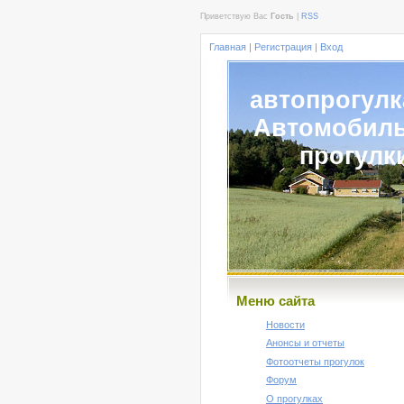
Приветствую Вас
Гость
|
RSS
Главная
|
Регистрация
|
Вход
автопрогулк
Автомобил
прогулк
Меню сайта
Новости
Анонсы и отчеты
Фотоотчеты прогулок
Форум
О прогулках