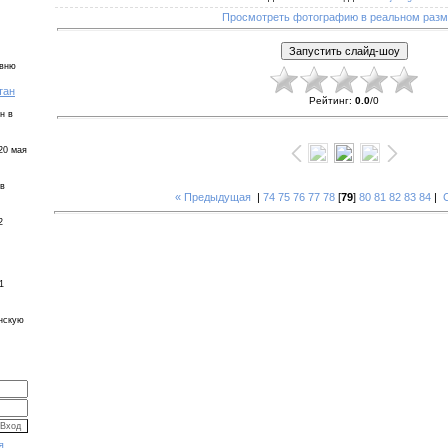
Просмотреть фотографию в реальном раз
евню
тан
Рейтинг
:
0.0
/
0
н в
20 мая
 в
« Предыдущая
|
74
75
76
77
78
[
79
]
80
81
82
83
84
|
2
1
инскую
я