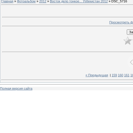
Главная
»
Фотоальбом
»
2012
»
Восток дело тонкое... Узбекистан 2012
» DSC_5716
Просмотреть ф
« Предыдущая
|
159
160
161
1
Полная версия сайта