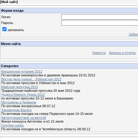
[
Мой сайт
]
Форма входа
Логин:
Пароль:
запомнить
Забыл
Меню сайта
Новости
Анонсы и отчеты
Categories
Крещенское купание 2012
По мотивам минипрогулки в деревню Арамашка 19.01.2012
Восток дело тонкое... Узбекистан 2012
По мотивам прогулки в Узбекистан в мае 2012
Майская прогулка 2012
Традиционная майская прогулка 20 мая 2012 года
Чудеса Южного Урала 2012
по мотивам прогулки 10-12 июня в Башкирию.
Мотоциклы в Арамиле
По мотивам воскресенья 08.07.12
Заповедник Басеги
По мотивам поездки на север Пермского края 14-15 июля
Автопутешествие за мечтой
Финал конкурса Автоплюс и е1 21 июля
Голубое озеро
По мотивам поездки на в Челябинскую область 08.09.12