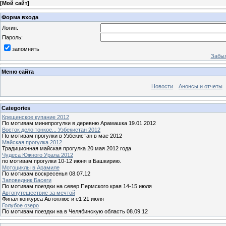
[
Мой сайт
]
Форма входа
Логин:
Пароль:
запомнить
Забыл
Меню сайта
Новости
Анонсы и отчеты
Categories
Крещенское купание 2012
По мотивам минипрогулки в деревню Арамашка 19.01.2012
Восток дело тонкое... Узбекистан 2012
По мотивам прогулки в Узбекистан в мае 2012
Майская прогулка 2012
Традиционная майская прогулка 20 мая 2012 года
Чудеса Южного Урала 2012
по мотивам прогулки 10-12 июня в Башкирию.
Мотоциклы в Арамиле
По мотивам воскресенья 08.07.12
Заповедник Басеги
По мотивам поездки на север Пермского края 14-15 июля
Автопутешествие за мечтой
Финал конкурса Автоплюс и е1 21 июля
Голубое озеро
По мотивам поездки на в Челябинскую область 08.09.12