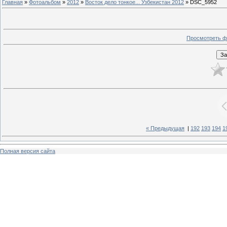
Главная
»
Фотоальбом
»
2012
»
Восток дело тонкое... Узбекистан 2012
» DSC_5952
Просмотреть ф
« Предыдущая
|
192
193
194
1
Полная версия сайта