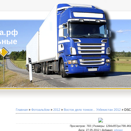
а.рф
ьные
и
Главная
»
Фотоальбом
»
2012
»
Восток дело тонкое... Узбекистан 2012
» DSC
Просмотров
: 793 |
Размеры
: 1294x857px/799.4K
Дата
: 27.05.2012 |
Добавил
:
johngor