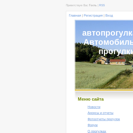
Приветствую Вас
Гость
|
RSS
Главная
|
Регистрация
|
Вход
автопрогулк
Автомобил
прогулк
Меню сайта
Новости
Анонсы и отчеты
Фотоотчеты прогулок
Форум
О прогулках