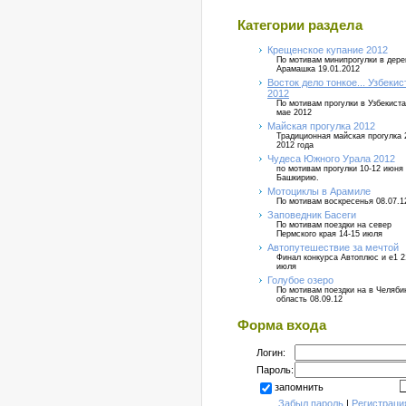
Категории раздела
Крещенское купание 2012
По мотивам минипрогулки в дер
Арамашка 19.01.2012
Восток дело тонкое... Узбекис
2012
По мотивам прогулки в Узбекиста
мае 2012
Майская прогулка 2012
Традиционная майская прогулка 
2012 года
Чудеса Южного Урала 2012
по мотивам прогулки 10-12 июня
Башкирию.
Мотоциклы в Арамиле
По мотивам воскресенья 08.07.1
Заповедник Басеги
По мотивам поездки на север
Пермского края 14-15 июля
Автопутешествие за мечтой
Финал конкурса Автоплюс и е1 2
июля
Голубое озеро
По мотивам поездки на в Челяб
область 08.09.12
Форма входа
Логин:
Пароль:
запомнить
Забыл пароль
|
Регистраци