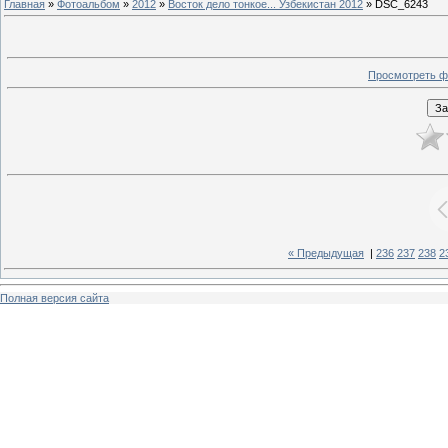
Главная
»
Фотоальбом
»
2012
»
Восток дело тонкое... Узбекистан 2012
» DSC_6243
Просмотреть ф
« Предыдущая
|
236
237
238
2
Полная версия сайта