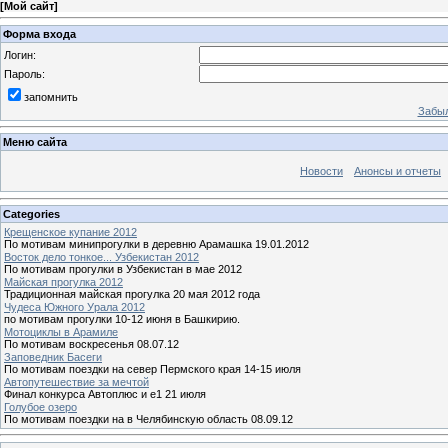
[
Мой сайт
]
Форма входа
Логин:
Пароль:
запомнить
Забыл
Меню сайта
Новости
Анонсы и отчеты
Categories
Крещенское купание 2012
По мотивам минипрогулки в деревню Арамашка 19.01.2012
Восток дело тонкое... Узбекистан 2012
По мотивам прогулки в Узбекистан в мае 2012
Майская прогулка 2012
Традиционная майская прогулка 20 мая 2012 года
Чудеса Южного Урала 2012
по мотивам прогулки 10-12 июня в Башкирию.
Мотоциклы в Арамиле
По мотивам воскресенья 08.07.12
Заповедник Басеги
По мотивам поездки на север Пермского края 14-15 июля
Автопутешествие за мечтой
Финал конкурса Автоплюс и е1 21 июля
Голубое озеро
По мотивам поездки на в Челябинскую область 08.09.12