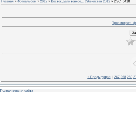
Главная
»
Фотоальбом
»
2012
»
Восток дело тонкое... Узбекистан 2012
» DSC_6418
Просмотреть ф
« Предыдущая
|
267
268
269
2
Полная версия сайта