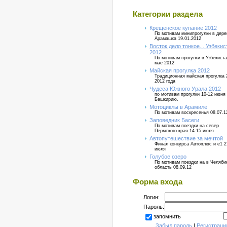
Категории раздела
Крещенское купание 2012
По мотивам минипрогулки в дер
Арамашка 19.01.2012
Восток дело тонкое... Узбекис
2012
По мотивам прогулки в Узбекиста
мае 2012
Майская прогулка 2012
Традиционная майская прогулка 
2012 года
Чудеса Южного Урала 2012
по мотивам прогулки 10-12 июня
Башкирию.
Мотоциклы в Арамиле
По мотивам воскресенья 08.07.1
Заповедник Басеги
По мотивам поездки на север
Пермского края 14-15 июля
Автопутешествие за мечтой
Финал конкурса Автоплюс и е1 2
июля
Голубое озеро
По мотивам поездки на в Челяб
область 08.09.12
Форма входа
Логин:
Пароль:
запомнить
Забыл пароль
|
Регистраци