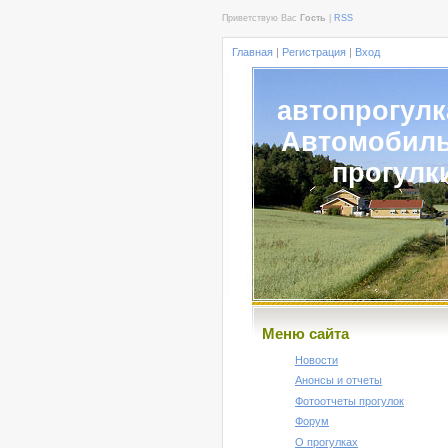
Приветствую Вас
Гость
|
RSS
Главная
|
Регистрация
|
Вход
автопрогулк
Автомобил
прогулк
Меню сайта
Новости
Анонсы и отчеты
Фотоотчеты прогулок
Форум
О прогулках