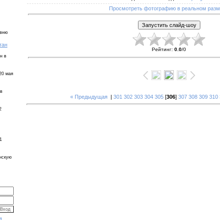
Просмотреть фотографию в реальном раз
евню
тан
Рейтинг
:
0.0
/
0
н в
20 мая
 в
« Предыдущая
|
301
302
303
304
305
[
306
]
307
308
309
310
2
1
инскую
я