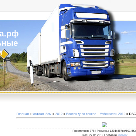
а.рф
ьные
и
Главная
»
Фотоальбом
»
2012
»
Восток дело тонкое... Узбекистан 2012
» DSC
Просмотров
: 778 |
Размеры
: 1294x857px/601.5K
Дата
: 27.05.2012 |
Добавил
:
johngor