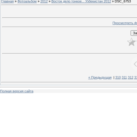
Главная
»
Фотоальбом
»
2012
»
Восток дело тонкое... Узбекистан 2012
» DSC_6753
Просмотреть ф
« Предыдущая
|
310
311
312
3
Полная версия сайта