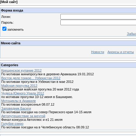
[
Мой сайт
]
Форма входа
Логин:
Пароль:
запомнить
Забыл
Меню сайта
Новости
Анонсы и отчеты
Categories
Крещенское купание 2012
По мотивам минипрогулки в деревню Арамашка 19.01.2012
Восток дело тонкое... Узбекистан 2012
По мотивам прогулки в Узбекистан в мае 2012
Майская прогулка 2012
Традиционная майская прогулка 20 мая 2012 года
Чудеса Южного Урала 2012
по мотивам прогулки 10-12 июня в Башкирию.
Мотоциклы в Арамиле
По мотивам воскресенья 08.07.12
Заповедник Басеги
По мотивам поездки на север Пермского края 14-15 июля
Автопутешествие за мечтой
Финал конкурса Автоплюс и е1 21 июля
Голубое озеро
По мотивам поездки на в Челябинскую область 08.09.12