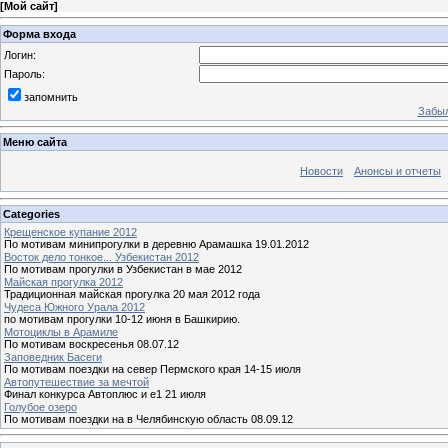
[
Мой сайт
]
Форма входа
Логин:
Пароль:
запомнить
Забыл
Меню сайта
Новости
Анонсы и отчеты
Categories
Крещенское купание 2012
По мотивам минипрогулки в деревню Арамашка 19.01.2012
Восток дело тонкое... Узбекистан 2012
По мотивам прогулки в Узбекистан в мае 2012
Майская прогулка 2012
Традиционная майская прогулка 20 мая 2012 года
Чудеса Южного Урала 2012
по мотивам прогулки 10-12 июня в Башкирию.
Мотоциклы в Арамиле
По мотивам воскресенья 08.07.12
Заповедник Басеги
По мотивам поездки на север Пермского края 14-15 июля
Автопутешествие за мечтой
Финал конкурса Автоплюс и е1 21 июля
Голубое озеро
По мотивам поездки на в Челябинскую область 08.09.12