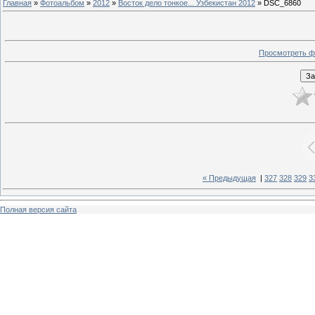
Главная
»
Фотоальбом
»
2012
»
Восток дело тонкое... Узбекистан 2012
» DSC_6860
Просмотреть ф
« Предыдущая
|
327
328
329
3
Полная версия сайта