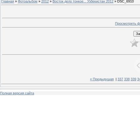
Главная
»
Фотоальбом
»
2012
»
Восток дело тонкое... Узбекистан 2012
» DSC_6910
Просмотреть ф
« Предыдущая
|
337
338
339
3
Полная версия сайта