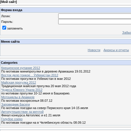
[
Мой сайт
]
Форма входа
Логин:
Пароль:
запомнить
Забыл
Меню сайта
Новости
Анонсы и отчеты
Categories
Крещенское купание 2012
По мотивам минипрогулки в деревню Арамашка 19.01.2012
Восток дело тонкое... Узбекистан 2012
По мотивам прогулки в Узбекистан в мае 2012
Майская прогулка 2012
Традиционная майская прогулка 20 мая 2012 года
Чудеса Южного Урала 2012
по мотивам прогулки 10-12 июня в Башкирию.
Мотоциклы в Арамиле
По мотивам воскресенья 08.07.12
Заповедник Басеги
По мотивам поездки на север Пермского края 14-15 июля
Автопутешествие за мечтой
Финал конкурса Автоплюс и е1 21 июля
Голубое озеро
По мотивам поездки на в Челябинскую область 08.09.12