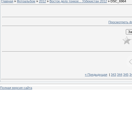
Главная
»
Фотоальбом
»
2012
»
Восток дело тонкое... Узбекистан 2012
» DSC_6964
Просмотреть ф
« Предыдущая
|
343
344
345
3
Полная версия сайта