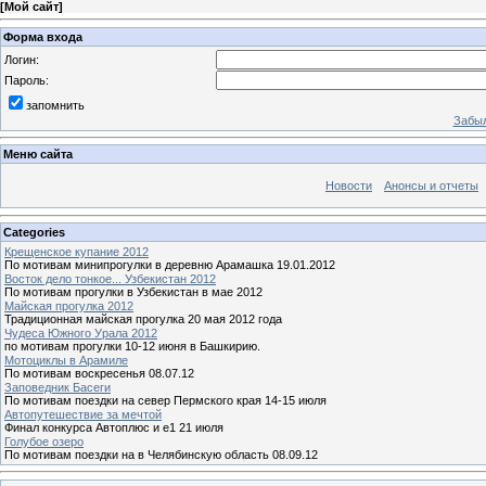
[
Мой сайт
]
Форма входа
Логин:
Пароль:
запомнить
Забыл
Меню сайта
Новости
Анонсы и отчеты
Categories
Крещенское купание 2012
По мотивам минипрогулки в деревню Арамашка 19.01.2012
Восток дело тонкое... Узбекистан 2012
По мотивам прогулки в Узбекистан в мае 2012
Майская прогулка 2012
Традиционная майская прогулка 20 мая 2012 года
Чудеса Южного Урала 2012
по мотивам прогулки 10-12 июня в Башкирию.
Мотоциклы в Арамиле
По мотивам воскресенья 08.07.12
Заповедник Басеги
По мотивам поездки на север Пермского края 14-15 июля
Автопутешествие за мечтой
Финал конкурса Автоплюс и е1 21 июля
Голубое озеро
По мотивам поездки на в Челябинскую область 08.09.12