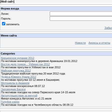
[
Мой сайт
]
Форма входа
Логин:
Пароль:
запомнить
Забыл
Меню сайта
Новости
Анонсы и отчеты
Categories
Крещенское купание 2012
По мотивам минипрогулки в деревню Арамашка 19.01.2012
Восток дело тонкое... Узбекистан 2012
По мотивам прогулки в Узбекистан в мае 2012
Майская прогулка 2012
Традиционная майская прогулка 20 мая 2012 года
Чудеса Южного Урала 2012
по мотивам прогулки 10-12 июня в Башкирию.
Мотоциклы в Арамиле
По мотивам воскресенья 08.07.12
Заповедник Басеги
По мотивам поездки на север Пермского края 14-15 июля
Автопутешествие за мечтой
Финал конкурса Автоплюс и е1 21 июля
Голубое озеро
По мотивам поездки на в Челябинскую область 08.09.12