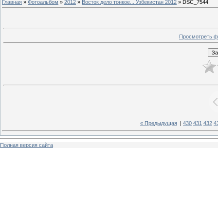
Главная
»
Фотоальбом
»
2012
»
Восток дело тонкое... Узбекистан 2012
» DSC_7544
Просмотреть ф
« Предыдущая
|
430
431
432
4
Полная версия сайта