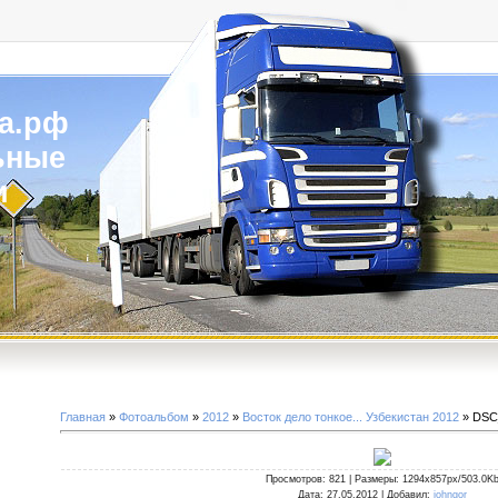
а.рф
ьные
и
Главная
»
Фотоальбом
»
2012
»
Восток дело тонкое... Узбекистан 2012
» DSC
Просмотров
: 821 |
Размеры
: 1294x857px/503.0K
Дата
: 27.05.2012 |
Добавил
:
johngor