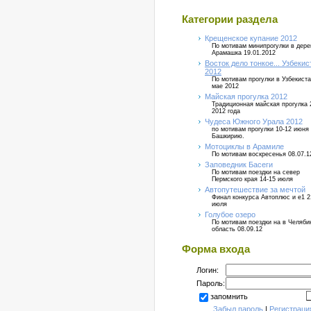
Категории раздела
Крещенское купание 2012
По мотивам минипрогулки в дер
Арамашка 19.01.2012
Восток дело тонкое... Узбекис
2012
По мотивам прогулки в Узбекиста
мае 2012
Майская прогулка 2012
Традиционная майская прогулка 
2012 года
Чудеса Южного Урала 2012
по мотивам прогулки 10-12 июня
Башкирию.
Мотоциклы в Арамиле
По мотивам воскресенья 08.07.1
Заповедник Басеги
По мотивам поездки на север
Пермского края 14-15 июля
Автопутешествие за мечтой
Финал конкурса Автоплюс и е1 2
июля
Голубое озеро
По мотивам поездки на в Челяб
область 08.09.12
Форма входа
Логин:
Пароль:
запомнить
Забыл пароль
|
Регистраци