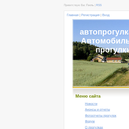
Приветствую Вас
Гость
|
RSS
Главная
|
Регистрация
|
Вход
автопрогулк
Автомобил
прогулк
Меню сайта
Новости
Анонсы и отчеты
Фотоотчеты прогулок
Форум
О прогулках