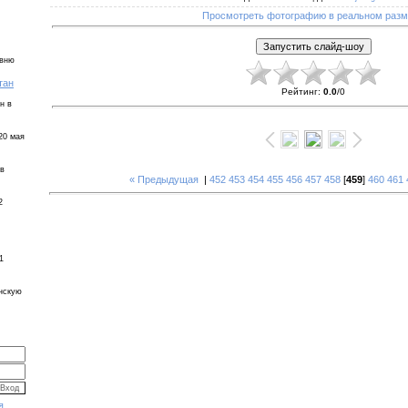
Просмотреть фотографию в реальном раз
евню
тан
Рейтинг
:
0.0
/
0
н в
20 мая
 в
« Предыдущая
|
452
453
454
455
456
457
458
[
459
]
460
461
2
1
инскую
я