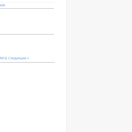
мере
462
|
Следующая »