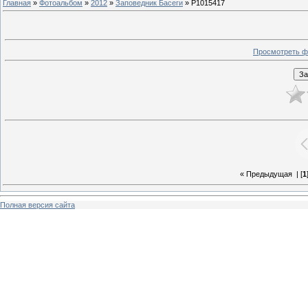
Главная
»
Фотоальбом
»
2012
»
Заповедник Басеги
» P1015417
Просмотреть ф
« Предыдущая
| [
1
Полная версия сайта