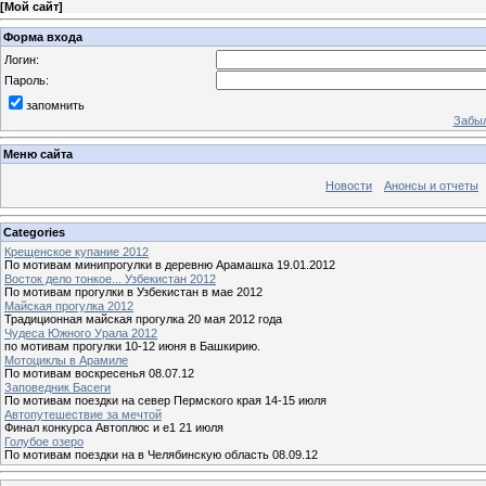
[
Мой сайт
]
Форма входа
Логин:
Пароль:
запомнить
Забыл
Меню сайта
Новости
Анонсы и отчеты
Categories
Крещенское купание 2012
По мотивам минипрогулки в деревню Арамашка 19.01.2012
Восток дело тонкое... Узбекистан 2012
По мотивам прогулки в Узбекистан в мае 2012
Майская прогулка 2012
Традиционная майская прогулка 20 мая 2012 года
Чудеса Южного Урала 2012
по мотивам прогулки 10-12 июня в Башкирию.
Мотоциклы в Арамиле
По мотивам воскресенья 08.07.12
Заповедник Басеги
По мотивам поездки на север Пермского края 14-15 июля
Автопутешествие за мечтой
Финал конкурса Автоплюс и е1 21 июля
Голубое озеро
По мотивам поездки на в Челябинскую область 08.09.12