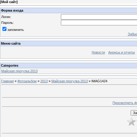
[
Мой сайт
]
Форма входа
Логин:
Пароль:
запомнить
Забыл
Меню сайта
Новости
Анонсы и отчеты
Categories
Майская прогулка 2013
Главная
»
Фотоальбом
»
2013
»
Майская прогулка 2013
» IMAG1424
Просмотреть ф