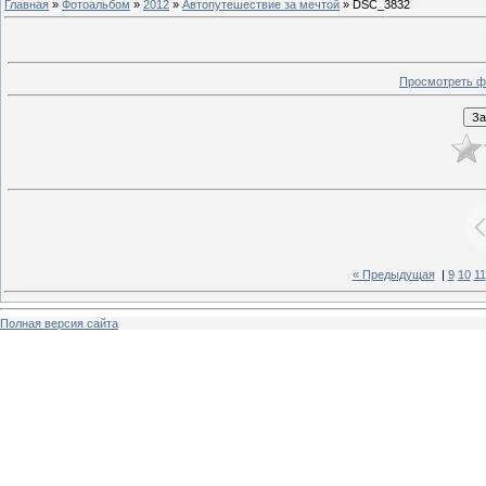
Главная
»
Фотоальбом
»
2012
»
Автопутешествие за мечтой
» DSC_3832
Просмотреть ф
« Предыдущая
|
9
10
11
Полная версия сайта