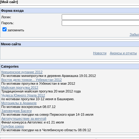
[
Мой сайт
]
Форма входа
Логин:
Пароль:
запомнить
Забыл
Меню сайта
Новости
Анонсы и отчеты
Categories
Крещенское купание 2012
По мотивам минипрогулки в деревню Арамашка 19.01.2012
Восток дело тонкое... Узбекистан 2012
По мотивам прогулки в Узбекистан в мае 2012
Майская прогулка 2012
Традиционная майская прогулка 20 мая 2012 года
Чудеса Южного Урала 2012
по мотивам прогулки 10-12 июня в Башкирию.
Мотоциклы в Арамиле
По мотивам воскресенья 08.07.12
Заповедник Басеги
По мотивам поездки на север Пермского края 14-15 июля
Автопутешествие за мечтой
Финал конкурса Автоплюс и е1 21 июля
Голубое озеро
По мотивам поездки на в Челябинскую область 08.09.12