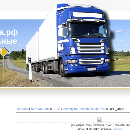
а.рф
ьные
и
Главная
»
Фотоальбом
»
2012
»
Автопутешествие за мечтой
» DSC_3865
Просмотров
: 994 |
Размеры
: 734x1109px/515.9K
Дата
: 11.08.2012 |
Добавил
:
johngor