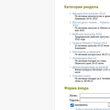
Категории раздела
Крещенское купание 2012
По мотивам минипрогулки в дер
Арамашка 19.01.2012
Восток дело тонкое... Узбекис
2012
По мотивам прогулки в Узбекиста
мае 2012
Майская прогулка 2012
Традиционная майская прогулка 
2012 года
Чудеса Южного Урала 2012
по мотивам прогулки 10-12 июня
Башкирию.
Мотоциклы в Арамиле
По мотивам воскресенья 08.07.1
Заповедник Басеги
По мотивам поездки на север
Пермского края 14-15 июля
Автопутешествие за мечтой
Финал конкурса Автоплюс и е1 2
июля
Голубое озеро
По мотивам поездки на в Челяб
область 08.09.12
Форма входа
Логин:
Пароль:
запомнить
Забыл пароль
|
Регистраци