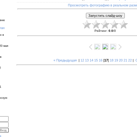
Просмотреть фотографию в реальном раз
евню
тан
Рейтинг
:
0.0
/
0
н в
20 мая
 в
« Предыдущая
|
12
13
14
15
16
[
17
]
18
19
20
21
22
|
2
1
инскую
я