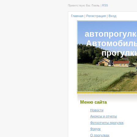
Приветствую Вас
Гость
|
RSS
Главная
|
Регистрация
|
Вход
автопрогулк
Автомобил
прогулк
Меню сайта
Новости
Анонсы и отчеты
Фотоотчеты прогулок
Форум
О прогулках