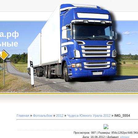
а.рф
ьные
и
Главная
»
Фотоальбом
»
2012
»
Чудеса Южного Урала 2012
» IMG_5554
Просмотров
: 997 |
Размеры
: 854x1282px/448.5K
Дата
: 16.06.2012 |
Добавил
:
johngor