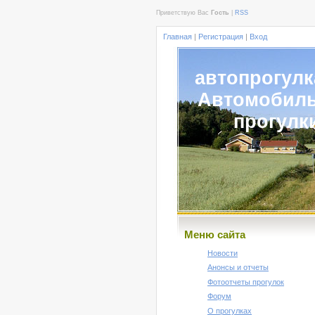
Приветствую Вас
Гость
|
RSS
Главная
|
Регистрация
|
Вход
автопрогулк
Автомобил
прогулк
Меню сайта
Новости
Анонсы и отчеты
Фотоотчеты прогулок
Форум
О прогулках