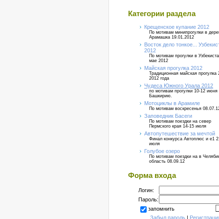
Категории раздела
Крещенское купание 2012
По мотивам минипрогулки в дер
Арамашка 19.01.2012
Восток дело тонкое... Узбекис
2012
По мотивам прогулки в Узбекиста
мае 2012
Майская прогулка 2012
Традиционная майская прогулка 
2012 года
Чудеса Южного Урала 2012
по мотивам прогулки 10-12 июня
Башкирию.
Мотоциклы в Арамиле
По мотивам воскресенья 08.07.1
Заповедник Басеги
По мотивам поездки на север
Пермского края 14-15 июля
Автопутешествие за мечтой
Финал конкурса Автоплюс и е1 2
июля
Голубое озеро
По мотивам поездки на в Челяб
область 08.09.12
Форма входа
Логин:
Пароль:
запомнить
Забыл пароль
|
Регистраци