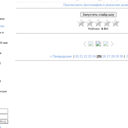
Просмотреть фотографию в реальном раз
евню
тан
Рейтинг
:
0.0
/
0
н в
20 мая
 в
« Предыдущая
|
20
21
22
23
24
[
25
]
26
27
28
29
30
|
2
1
инскую
я