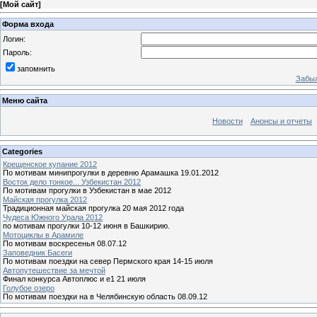
[
Мой сайт
]
Форма входа
Логин:
Пароль:
запомнить
Забыл
Меню сайта
Новости
Анонсы и отчеты
Categories
Крещенское купание 2012
По мотивам минипрогулки в деревню Арамашка 19.01.2012
Восток дело тонкое... Узбекистан 2012
По мотивам прогулки в Узбекистан в мае 2012
Майская прогулка 2012
Традиционная майская прогулка 20 мая 2012 года
Чудеса Южного Урала 2012
по мотивам прогулки 10-12 июня в Башкирию.
Мотоциклы в Арамиле
По мотивам воскресенья 08.07.12
Заповедник Басеги
По мотивам поездки на север Пермского края 14-15 июля
Автопутешествие за мечтой
Финал конкурса Автоплюс и е1 21 июля
Голубое озеро
По мотивам поездки на в Челябинскую область 08.09.12