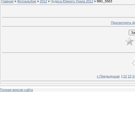
Главная
»
Фотоальбом
»
2012
»
Чудеса Южного Урала 2012
» IMG_5563
Просмотреть ф
« Предыдущая
|
22
23
2
Полная версия сайта