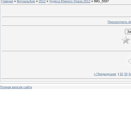
Главная
»
Фотоальбом
»
2012
»
Чудеса Южного Урала 2012
» IMG_5597
Просмотреть ф
« Предыдущая
|
32
33
3
Полная версия сайта