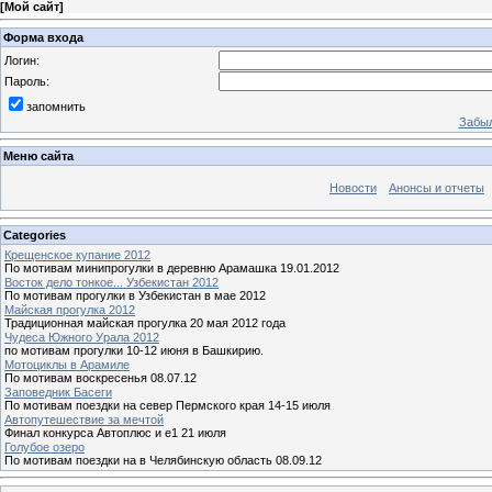
[
Мой сайт
]
Форма входа
Логин:
Пароль:
запомнить
Забыл
Меню сайта
Новости
Анонсы и отчеты
Categories
Крещенское купание 2012
По мотивам минипрогулки в деревню Арамашка 19.01.2012
Восток дело тонкое... Узбекистан 2012
По мотивам прогулки в Узбекистан в мае 2012
Майская прогулка 2012
Традиционная майская прогулка 20 мая 2012 года
Чудеса Южного Урала 2012
по мотивам прогулки 10-12 июня в Башкирию.
Мотоциклы в Арамиле
По мотивам воскресенья 08.07.12
Заповедник Басеги
По мотивам поездки на север Пермского края 14-15 июля
Автопутешествие за мечтой
Финал конкурса Автоплюс и е1 21 июля
Голубое озеро
По мотивам поездки на в Челябинскую область 08.09.12