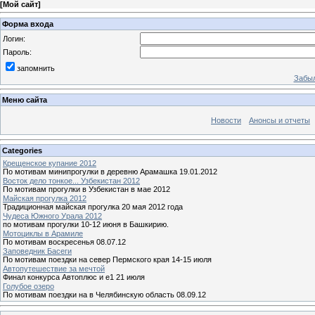
[
Мой сайт
]
Форма входа
Логин:
Пароль:
запомнить
Забыл
Меню сайта
Новости
Анонсы и отчеты
Categories
Крещенское купание 2012
По мотивам минипрогулки в деревню Арамашка 19.01.2012
Восток дело тонкое... Узбекистан 2012
По мотивам прогулки в Узбекистан в мае 2012
Майская прогулка 2012
Традиционная майская прогулка 20 мая 2012 года
Чудеса Южного Урала 2012
по мотивам прогулки 10-12 июня в Башкирию.
Мотоциклы в Арамиле
По мотивам воскресенья 08.07.12
Заповедник Басеги
По мотивам поездки на север Пермского края 14-15 июля
Автопутешествие за мечтой
Финал конкурса Автоплюс и е1 21 июля
Голубое озеро
По мотивам поездки на в Челябинскую область 08.09.12