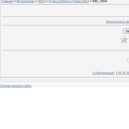
Главная
»
Фотоальбом
»
2012
»
Чудеса Южного Урала 2012
» IMG_5604
Просмотреть ф
« Предыдущая
|
34
35
3
Полная версия сайта