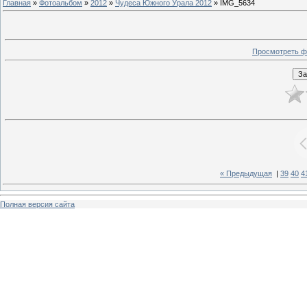
Главная
»
Фотоальбом
»
2012
»
Чудеса Южного Урала 2012
» IMG_5634
Просмотреть ф
« Предыдущая
|
39
40
4
Полная версия сайта