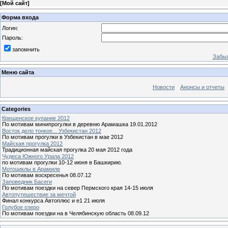
[
Мой сайт
]
Форма входа
Логин:
Пароль:
запомнить
Забыл
Меню сайта
Новости
Анонсы и отчеты
Categories
Крещенское купание 2012
По мотивам минипрогулки в деревню Арамашка 19.01.2012
Восток дело тонкое... Узбекистан 2012
По мотивам прогулки в Узбекистан в мае 2012
Майская прогулка 2012
Традиционная майская прогулка 20 мая 2012 года
Чудеса Южного Урала 2012
по мотивам прогулки 10-12 июня в Башкирию.
Мотоциклы в Арамиле
По мотивам воскресенья 08.07.12
Заповедник Басеги
По мотивам поездки на север Пермского края 14-15 июля
Автопутешествие за мечтой
Финал конкурса Автоплюс и е1 21 июля
Голубое озеро
По мотивам поездки на в Челябинскую область 08.09.12