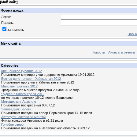
[
Мой сайт
]
Форма входа
Логин:
Пароль:
запомнить
Забыл
Меню сайта
Новости
Анонсы и отчеты
Categories
Крещенское купание 2012
По мотивам минипрогулки в деревню Арамашка 19.01.2012
Восток дело тонкое... Узбекистан 2012
По мотивам прогулки в Узбекистан в мае 2012
Майская прогулка 2012
Традиционная майская прогулка 20 мая 2012 года
Чудеса Южного Урала 2012
по мотивам прогулки 10-12 июня в Башкирию.
Мотоциклы в Арамиле
По мотивам воскресенья 08.07.12
Заповедник Басеги
По мотивам поездки на север Пермского края 14-15 июля
Автопутешествие за мечтой
Финал конкурса Автоплюс и е1 21 июля
Голубое озеро
По мотивам поездки на в Челябинскую область 08.09.12