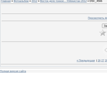
Главная
»
Фотоальбом
»
2012
»
Восток дело тонкое... Узбекистан 2012
» DSC_4566
Просмотреть ф
« Предыдущая
|
26
27
2
Полная версия сайта