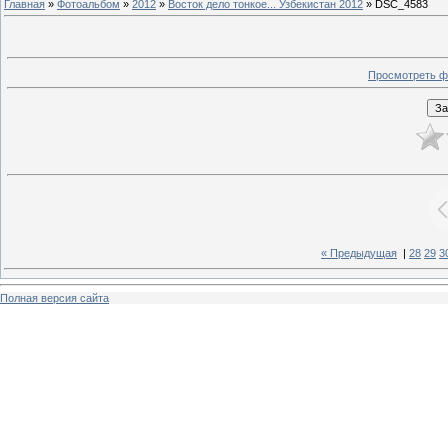
Главная
»
Фотоальбом
»
2012
»
Восток дело тонкое... Узбекистан 2012
» DSC_4583
Просмотреть ф
« Предыдущая
|
28
29
3
Полная версия сайта