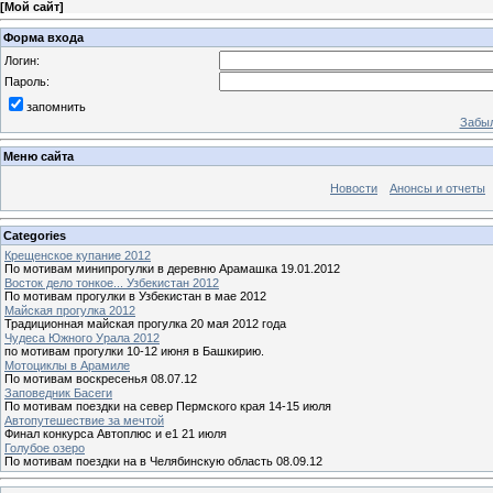
[
Мой сайт
]
Форма входа
Логин:
Пароль:
запомнить
Забыл
Меню сайта
Новости
Анонсы и отчеты
Categories
Крещенское купание 2012
По мотивам минипрогулки в деревню Арамашка 19.01.2012
Восток дело тонкое... Узбекистан 2012
По мотивам прогулки в Узбекистан в мае 2012
Майская прогулка 2012
Традиционная майская прогулка 20 мая 2012 года
Чудеса Южного Урала 2012
по мотивам прогулки 10-12 июня в Башкирию.
Мотоциклы в Арамиле
По мотивам воскресенья 08.07.12
Заповедник Басеги
По мотивам поездки на север Пермского края 14-15 июля
Автопутешествие за мечтой
Финал конкурса Автоплюс и е1 21 июля
Голубое озеро
По мотивам поездки на в Челябинскую область 08.09.12