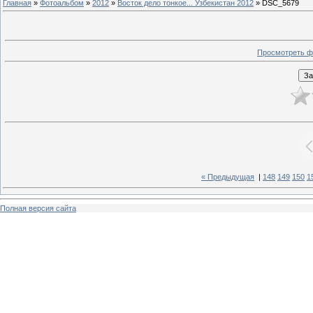
Главная
»
Фотоальбом
»
2012
»
Восток дело тонкое... Узбекистан 2012
» DSC_5679
Просмотреть ф
« Предыдущая
|
148
149
150
1
Полная версия сайта