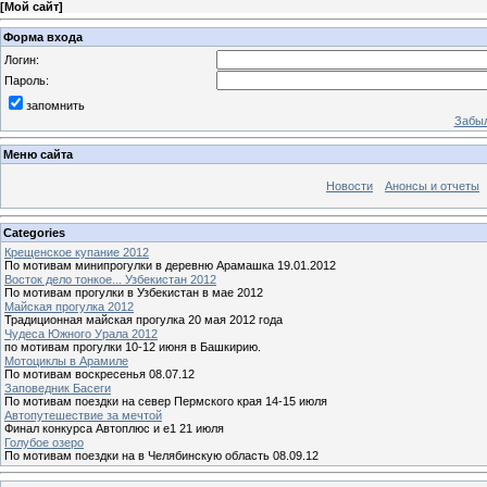
[
Мой сайт
]
Форма входа
Логин:
Пароль:
запомнить
Забыл
Меню сайта
Новости
Анонсы и отчеты
Categories
Крещенское купание 2012
По мотивам минипрогулки в деревню Арамашка 19.01.2012
Восток дело тонкое... Узбекистан 2012
По мотивам прогулки в Узбекистан в мае 2012
Майская прогулка 2012
Традиционная майская прогулка 20 мая 2012 года
Чудеса Южного Урала 2012
по мотивам прогулки 10-12 июня в Башкирию.
Мотоциклы в Арамиле
По мотивам воскресенья 08.07.12
Заповедник Басеги
По мотивам поездки на север Пермского края 14-15 июля
Автопутешествие за мечтой
Финал конкурса Автоплюс и е1 21 июля
Голубое озеро
По мотивам поездки на в Челябинскую область 08.09.12