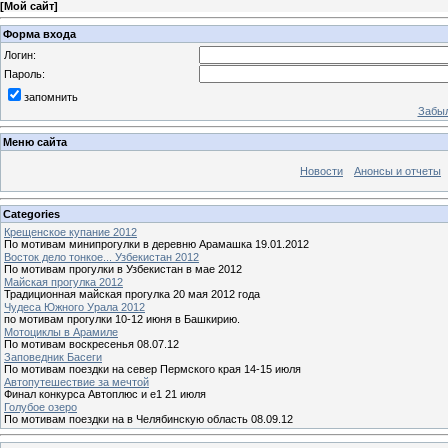
[
Мой сайт
]
Форма входа
Логин:
Пароль:
запомнить
Забыл
Меню сайта
Новости
Анонсы и отчеты
Categories
Крещенское купание 2012
По мотивам минипрогулки в деревню Арамашка 19.01.2012
Восток дело тонкое... Узбекистан 2012
По мотивам прогулки в Узбекистан в мае 2012
Майская прогулка 2012
Традиционная майская прогулка 20 мая 2012 года
Чудеса Южного Урала 2012
по мотивам прогулки 10-12 июня в Башкирию.
Мотоциклы в Арамиле
По мотивам воскресенья 08.07.12
Заповедник Басеги
По мотивам поездки на север Пермского края 14-15 июля
Автопутешествие за мечтой
Финал конкурса Автоплюс и е1 21 июля
Голубое озеро
По мотивам поездки на в Челябинскую область 08.09.12