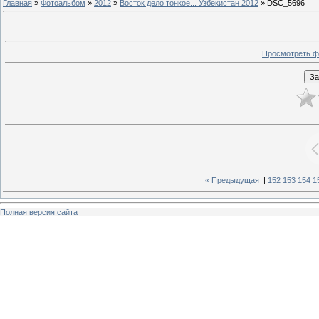
Главная
»
Фотоальбом
»
2012
»
Восток дело тонкое... Узбекистан 2012
» DSC_5696
Просмотреть ф
« Предыдущая
|
152
153
154
1
Полная версия сайта