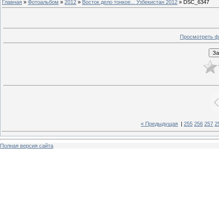
Главная
»
Фотоальбом
»
2012
»
Восток дело тонкое... Узбекистан 2012
» DSC_6347
Просмотреть ф
« Предыдущая
|
255
256
257
2
Полная версия сайта