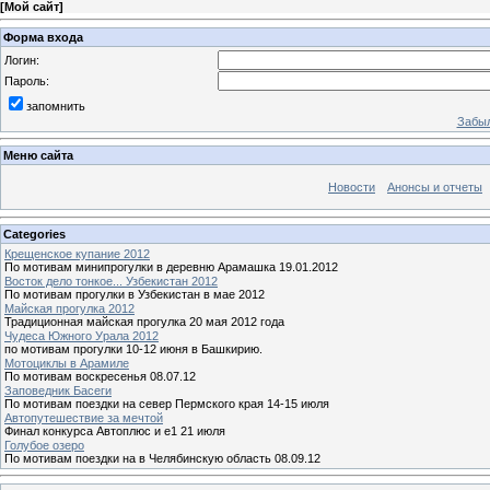
[
Мой сайт
]
Форма входа
Логин:
Пароль:
запомнить
Забыл
Меню сайта
Новости
Анонсы и отчеты
Categories
Крещенское купание 2012
По мотивам минипрогулки в деревню Арамашка 19.01.2012
Восток дело тонкое... Узбекистан 2012
По мотивам прогулки в Узбекистан в мае 2012
Майская прогулка 2012
Традиционная майская прогулка 20 мая 2012 года
Чудеса Южного Урала 2012
по мотивам прогулки 10-12 июня в Башкирию.
Мотоциклы в Арамиле
По мотивам воскресенья 08.07.12
Заповедник Басеги
По мотивам поездки на север Пермского края 14-15 июля
Автопутешествие за мечтой
Финал конкурса Автоплюс и е1 21 июля
Голубое озеро
По мотивам поездки на в Челябинскую область 08.09.12