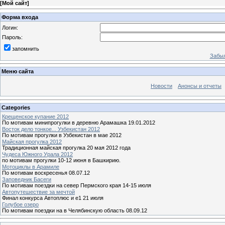
[
Мой сайт
]
Форма входа
Логин:
Пароль:
запомнить
Забыл
Меню сайта
Новости
Анонсы и отчеты
Categories
Крещенское купание 2012
По мотивам минипрогулки в деревню Арамашка 19.01.2012
Восток дело тонкое... Узбекистан 2012
По мотивам прогулки в Узбекистан в мае 2012
Майская прогулка 2012
Традиционная майская прогулка 20 мая 2012 года
Чудеса Южного Урала 2012
по мотивам прогулки 10-12 июня в Башкирию.
Мотоциклы в Арамиле
По мотивам воскресенья 08.07.12
Заповедник Басеги
По мотивам поездки на север Пермского края 14-15 июля
Автопутешествие за мечтой
Финал конкурса Автоплюс и е1 21 июля
Голубое озеро
По мотивам поездки на в Челябинскую область 08.09.12