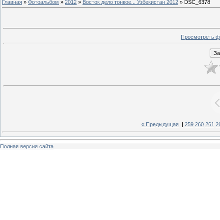
Главная
»
Фотоальбом
»
2012
»
Восток дело тонкое... Узбекистан 2012
» DSC_6378
Просмотреть ф
« Предыдущая
|
259
260
261
2
Полная версия сайта