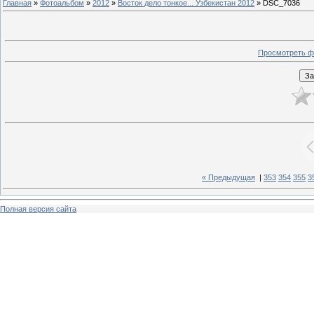
Главная
»
Фотоальбом
»
2012
»
Восток дело тонкое... Узбекистан 2012
» DSC_7036
Просмотреть ф
« Предыдущая
|
353
354
355
3
Полная версия сайта