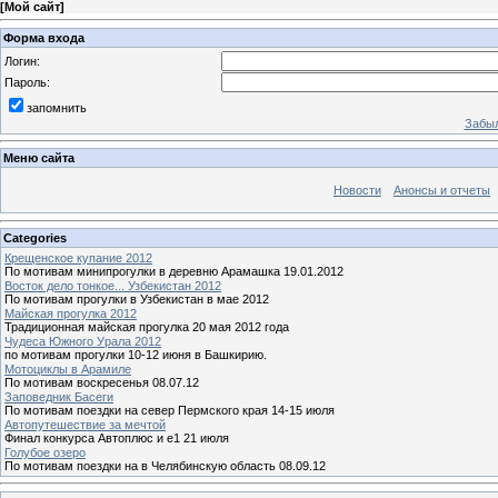
[
Мой сайт
]
Форма входа
Логин:
Пароль:
запомнить
Забыл
Меню сайта
Новости
Анонсы и отчеты
Categories
Крещенское купание 2012
По мотивам минипрогулки в деревню Арамашка 19.01.2012
Восток дело тонкое... Узбекистан 2012
По мотивам прогулки в Узбекистан в мае 2012
Майская прогулка 2012
Традиционная майская прогулка 20 мая 2012 года
Чудеса Южного Урала 2012
по мотивам прогулки 10-12 июня в Башкирию.
Мотоциклы в Арамиле
По мотивам воскресенья 08.07.12
Заповедник Басеги
По мотивам поездки на север Пермского края 14-15 июля
Автопутешествие за мечтой
Финал конкурса Автоплюс и е1 21 июля
Голубое озеро
По мотивам поездки на в Челябинскую область 08.09.12