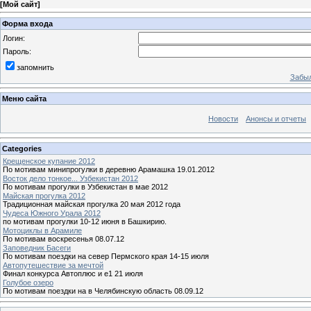
[
Мой сайт
]
Форма входа
Логин:
Пароль:
запомнить
Забыл
Меню сайта
Новости
Анонсы и отчеты
Categories
Крещенское купание 2012
По мотивам минипрогулки в деревню Арамашка 19.01.2012
Восток дело тонкое... Узбекистан 2012
По мотивам прогулки в Узбекистан в мае 2012
Майская прогулка 2012
Традиционная майская прогулка 20 мая 2012 года
Чудеса Южного Урала 2012
по мотивам прогулки 10-12 июня в Башкирию.
Мотоциклы в Арамиле
По мотивам воскресенья 08.07.12
Заповедник Басеги
По мотивам поездки на север Пермского края 14-15 июля
Автопутешествие за мечтой
Финал конкурса Автоплюс и е1 21 июля
Голубое озеро
По мотивам поездки на в Челябинскую область 08.09.12