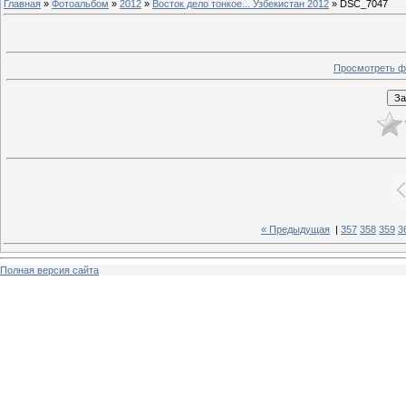
Главная
»
Фотоальбом
»
2012
»
Восток дело тонкое... Узбекистан 2012
» DSC_7047
Просмотреть ф
« Предыдущая
|
357
358
359
3
Полная версия сайта